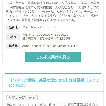
仕様に基づき、最適な加工工程の設計・改善を担当 ・営業技術業務
→顧客要望に対する技術的提案、見積支援など ・現地スタッフの
教育・指導（約20%） →ローカル人材の技術力向上、チームマネ
ジメント ・担当エリア：タイを中心にASEAN・南アジア →海外
ビジネスの最前線で活躍可能 ◎本ポジションの魅...
タイ・サムットプラカーン
勤務地
月収 THB 100000.00〜150000.00
給与
日本円目安：479,005円～718,508円
掲載元
Asian Leaders Career Recruitment Co., Ltd.
この求人案件を見る
【バンコク勤務・英語が活かせる】海外営業（フィリ
ピン担当）
英語力が活かせる
東南アジア（主にフィリピン）向けに、主に電気工事資材を中心と