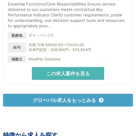
Essential Functions/Core Responsibilities Ensure service
delivered to our customers meets contractual Key
Performance Indicator Clarify customer requirements; probe
for understanding, use decision-support tools and resources
to appropriately prov...
タイ・バンコク
勤務地
月収 THB 64000.00〜70000.00
給与
日本円目安：306,564円～335,304円
掲載元
MindPec Solutions
この求人案件を見る
グローバル求人をもっとみる
特徴から求人を探す