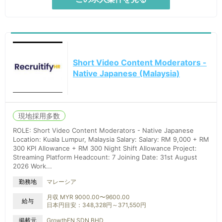
Short Video Content Moderators -
Native Japanese (Malaysia)
現地採用多数
ROLE: Short Video Content Moderators - Native Japanese
Location: Kuala Lumpur, Malaysia Salary: Salary: RM 9,000 + RM
300 KPI Allowance + RM 300 Night Shift Allowance Project:
Streaming Platform Headcount: 7 Joining Date: 31st August
2026 Work...
マレーシア
勤務地
月収 MYR 9000.00〜9600.00
給与
日本円目安：348,328円～371,550円
掲載元
GrowthFN SDN BHD