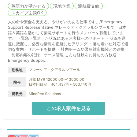
英語力が活かせる
現地企業
渡航費支給
スカイプ面談OK
人の命や安全を支える、やりがいのある仕事です。/Emergency
Support Representative マレーシア・クアラルンプールで、日本
語＆英語を活かして緊急サポートを行うメンバーを募集していま
す。 ・緊急・緊迫した状況にあるお客様へのサポート ・状況を迅
速に把握し、必要な情報を正確にヒアリング ・落ち着いた対応で適
切な案内・サポートを提供 ・社内チームや緊急対応機関との連携
・対応内容の記録・ケース管理 こんな経験をお持ちの方歓迎 ・
Emergency Suppor...
マレーシア・クアラルンプール
勤務地
月収 MYR 12000.00〜13000.00
給与
日本円目安：464,437円～503,140円
掲載元
MindPec Solutions
この求人案件を見る