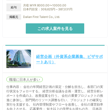
月収 MYR 8000.00〜10000.00
給与
日本円目安：309,625円～387,031円
掲載元
Dalian First Talent Co., Ltd.
この求人案件を見る
経営企画（外資系企業募集、ビザサポ
ートあり）
職場に日本人が多い
仕事内容： 会社の年間経営計画の策定・分解を担当し、各部门の実
行状況をフォローする。 経営分析会議を企画・運営し、経営分析レ
ポートを作成の上、改善提案を行う。 会社の重要プロジェクトの推
進に参加し、部門間のリソース調整を行い、プロジェクトの確実な
実行を支援する。 社内管理制度やフローを改善し、全社の運営効率
を向上させる。 応募要件： 短大以上の学歴をお持ちの方。 日本語