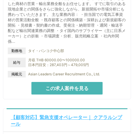
した商材の営業・輸出業務全般をお任せします。 すでに取引のある
現地企業との関係をさらに強化しながら、新規開拓や市場分析にも
携わっていただきます。 主な業務内容： ・担当国での電気工事資
材の営業活動全般 ・既存顧客との関係構築・深耕および新規顧客の
開拓 ・見積書・契約書の作成、受発注・納期管理 ・通関・輸送手
配など輸出関連業務の調整 ・タイ国内のサプライヤー（主に日系メ
ーカー）との折衝 ・市場調査・分析、販売戦略立案 ・社内外関
係...
タイ・バンコク中心部
勤務地
月収 THB 60000.00〜100000.00
給与
日本円目安：287,403円～479,005円
掲載元
Asian Leaders Career Recruitment Co., Ltd.
この求人案件を見る
【顧客対応】緊急支援オペレーター｜ クアラルンプ
ール