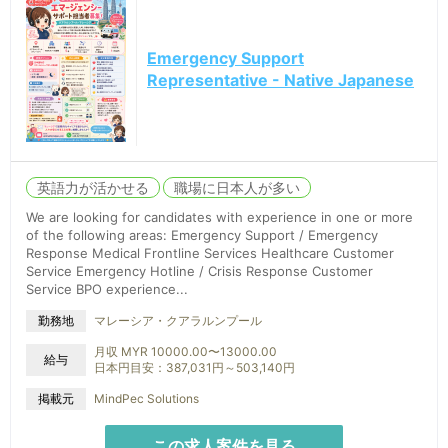
Emergency Support
Representative - Native Japanese
英語力が活かせる
職場に日本人が多い
We are looking for candidates with experience in one or more
of the following areas: Emergency Support / Emergency
Response Medical Frontline Services Healthcare Customer
Service Emergency Hotline / Crisis Response Customer
Service BPO experience...
マレーシア・クアラルンプール
勤務地
月収 MYR 10000.00〜13000.00
給与
日本円目安：387,031円～503,140円
掲載元
MindPec Solutions
この求人案件を見る