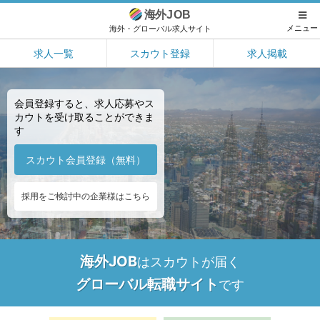
海外
JOB
メニュー
海外・グローバル求人サイト
求人一覧
スカウト登録
求人掲載
会員登録すると、求人応募やス
カウトを受け取ることができま
す
スカウト会員登録（無料）
採用をご検討中の企業様はこちら
海外JOB
はスカウトが届く
グローバル転職サイト
です