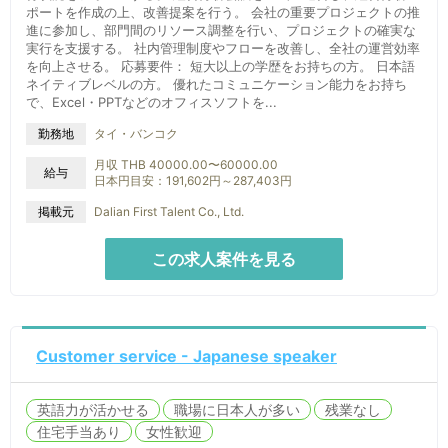
ポートを作成の上、改善提案を行う。 会社の重要プロジェクトの推
進に参加し、部門間のリソース調整を行い、プロジェクトの確実な
実行を支援する。 社内管理制度やフローを改善し、全社の運営効率
を向上させる。 応募要件： 短大以上の学歴をお持ちの方。 日本語
ネイティブレベルの方。 優れたコミュニケーション能力をお持ち
で、Excel・PPTなどのオフィスソフトを...
タイ・バンコク
勤務地
月収 THB 40000.00〜60000.00
給与
日本円目安：191,602円～287,403円
掲載元
Dalian First Talent Co., Ltd.
この求人案件を見る
Customer service - Japanese speaker
英語力が活かせる
職場に日本人が多い
残業なし
住宅手当あり
女性歓迎