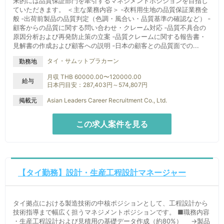
来的には品質保証部門を牽引するマネジメントポジションを目指し
ていただきます。 ＜主な業務内容＞ ‐衣料用生地の品質保証業務全
般 ‐出荷前製品の品質判定（色調・風合い・品質基準の確認など） ‐
顧客からの品質に関する問い合わせ・クレーム対応 ‐品質不具合の
原因分析および再発防止策の立案 ‐品質クレームに関する報告書・
見解書の作成および顧客への説明 ‐日本の顧客との品質面での...
タイ・サムットプラカーン
勤務地
月収 THB 60000.00〜120000.00
給与
日本円目安：287,403円～574,807円
掲載元
Asian Leaders Career Recruitment Co., Ltd.
この求人案件を見る
【タイ勤務】設計・生産工程設計マネージャー
タイ拠点における製造技術の中核ポジションとして、工程設計から
技術指導まで幅広く担うマネジメントポジションです。 ■職務内容
・生産工程設計および見積用の基礎データ作成（約80%） →製品