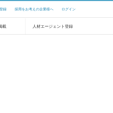
登録
採用をお考えの企業様へ
ログイン
掲載
人材エージェント登録