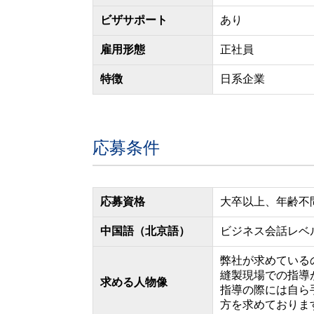
ビザサポート
あり
雇用形態
正社員
特徴
日系企業
応募条件
応募資格
大卒以上、年齢不
中国語（北京語）
ビジネス会話レベ
弊社が求めている
縫製現場での指導
求める人物像
指導の際には自ら
方を求めておりま