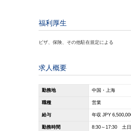
福利厚生
ビザ、保険、その他駐在規定による
求人概要
勤務地
中国
・
上海
職種
営業
給与
年収 JPY
6,500,00
勤務時間
8:30～17:30