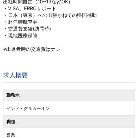
出社時間自由（10~19などOK）
・VISA、FRROサポート
・日本（東京）への出張かねての帰国補助
・赴任時航空券
・交通費支給(訪問時)
・現地医療保険
※出退者時の交通費はナシ
求人概要
勤務地
インド
・
グルガーオン
職種
営業